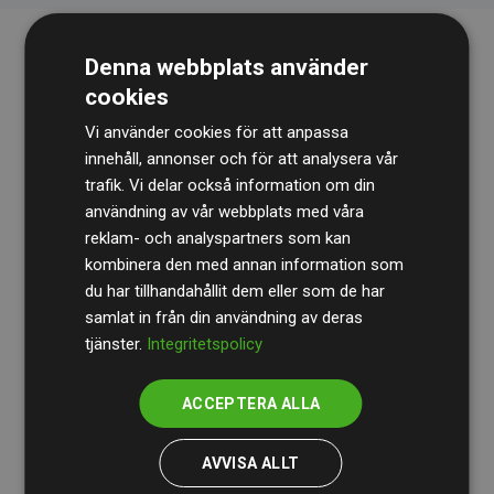
Denna webbplats använder
cookies
Vi använder cookies för att anpassa
innehåll, annonser och för att analysera vår
trafik. Vi delar också information om din
Revisionsbyrån
BDO
granskar kontinuerligt våra
användning av vår webbplats med våra
reklam- och analyspartners som kan
beräkningar och vår metod för att säkerställa
kombinera den med annan information som
transparens och tillförlitlighet.
du har tillhandahållit dem eller som de har
Deras granskning visar att våra investeringar i
samlat in från din användning av deras
tjänster.
Integritetspolicy
klimatprojekt i genomsnitt kompenserar för
200 % av
de beräknade CO₂-utsläppen
från
ACCEPTERA ALLA
medlemswebbplatser – ett tydligt bevis på att vårt
arbetssätt ger mätbar klimatnytta.
AVVISA ALLT