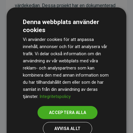
värdekedjan. Dessa projekt har en dokumenterad
CO₂-reducerande effekt som i genomsnitt
Denna webbplats använder
motsvarar dubbelt så mycket CO₂ som
cookies
webbplatsens beräknade utsläpp.
Vi använder cookies för att anpassa
Alla projekt verifieras genom
Gold Standard
,
innehåll, annonser och för att analysera vår
vilket säkerställer hög kvalitet, faktisk klimatnytta
trafik. Vi delar också information om din
och full transparens. Du kan läsa mer om de
användning av vår webbplats med våra
specifika projekten
här.
reklam- och analyspartners som kan
kombinera den med annan information som
du har tillhandahållit dem eller som de har
samlat in från din användning av deras
tjänster.
Integritetspolicy
initiativet Webbplatser som stöder klimatprojekt
ACCEPTERA ALLA
AVVISA ALLT