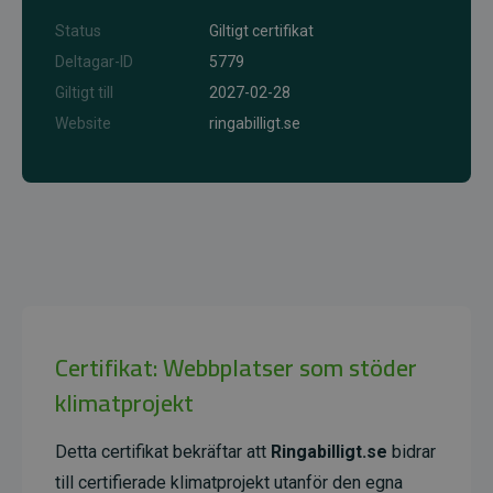
Status
Giltigt certifikat
Deltagar-ID
5779
Giltigt till
2027-02-28
Website
ringabilligt.se
Certifikat: Webbplatser som stöder
klimatprojekt
Detta certifikat bekräftar att
Ringabilligt.se
bidrar
till certifierade klimatprojekt utanför den egna