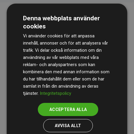
Denna webbplats använder
cookies
Vi använder cookies för att anpassa
innehåll, annonser och för att analysera vår
trafik. Vi delar också information om din
Revisionsbyrån
BDO
granskar kontinuerligt våra
användning av vår webbplats med våra
reklam- och analyspartners som kan
beräkningar och vår metod för att säkerställa
kombinera den med annan information som
transparens och tillförlitlighet.
du har tillhandahållit dem eller som de har
Deras granskning visar att våra investeringar i
samlat in från din användning av deras
tjänster.
Integritetspolicy
klimatprojekt i genomsnitt kompenserar för
200 % av
de beräknade CO₂-utsläppen
från
ACCEPTERA ALLA
medlemswebbplatser – ett tydligt bevis på att vårt
arbetssätt ger mätbar klimatnytta.
AVVISA ALLT