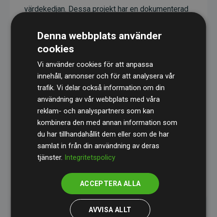
värdekedjan. Dessa projekt har en dokumenterad
CO₂-reducerande effekt som i genomsnitt
Denna webbplats använder
motsvarar dubbelt så mycket CO₂ som
cookies
webbplatsens beräknade utsläpp.
Vi använder cookies för att anpassa
Alla projekt verifieras genom
Gold Standard
,
innehåll, annonser och för att analysera vår
vilket säkerställer hög kvalitet, faktisk klimatnytta
trafik. Vi delar också information om din
och full transparens. Du kan läsa mer om de
användning av vår webbplats med våra
specifika projekten
här.
reklam- och analyspartners som kan
kombinera den med annan information som
du har tillhandahållit dem eller som de har
samlat in från din användning av deras
tjänster.
Integritetspolicy
initiativet Webbplatser som stöder klimatprojekt
ACCEPTERA ALLA
AVVISA ALLT