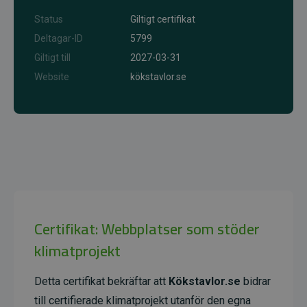
Status
Giltigt certifikat
Deltagar-ID
5799
Giltigt till
2027-03-31
Website
kökstavlor.se
Certifikat: Webbplatser som stöder
klimatprojekt
Detta certifikat bekräftar att
Kökstavlor.se
bidrar
till certifierade klimatprojekt utanför den egna