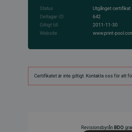
Status
Utgånget certifikat
Deltagar-ID
642
Giltigt till
2011-11-30
Website
www.print-pool.co
Certifikatet är inte giltigt. Kontakta oss för at
Revisionsbyrån
BDO
gran