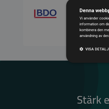
att säkerställa transparens
Denna webbp
Deras granskning visar at
Vi använder cookie
kompenserar för
200 % 
information om di
medlemswebbplatser – ett
kombinera den med 
klimatnytta.
användning av dera
VISA DETAL
Stärk 