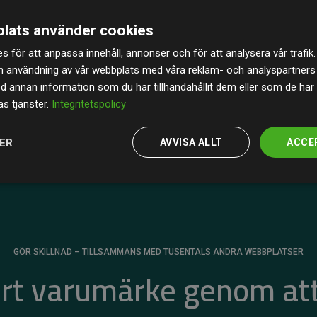
 och tillförlitlighet.
lats använder cookies
t våra investeringar i klimatprojekt i genomsnitt
s för att anpassa innehåll, annonser och för att analysera vår trafik.
av de beräknade CO₂-utsläppen
från
n användning av vår webbplats med våra reklam- och analyspartner
 tydligt bevis på att vårt arbetssätt ger mätbar
annan information som du har tillhandahållit dem eller som de har 
s tjänster.
Integritetspolicy
JER
AVVISA ALLT
ACCE
GÖR SKILLNAD – TILLSAMMANS MED TUSENTALS ANDRA WEBBPLATSER
ert varumärke genom att