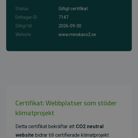
Status
Giltigt certifikat
Deltagar-ID
7147
Giltigt till
2026-09-30
Website
www.minskaco2.se
Certifikat: Webbplatser som stöder
klimatprojekt
Detta certifikat bekräftar att
CO2 neutral
website
bidrar till certifierade klimatprojekt