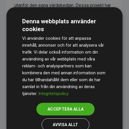
utanför den egna värdekedjan. Dessa projekt har
en dokumenterad CO₂-reducerande effekt som i
Denna webbplats använder
genomsnitt motsvarar dubbelt så mycket CO₂
cookies
som webbplatsens beräknade utsläpp.
Vi använder cookies för att anpassa
Alla projekt verifieras genom
Gold Standard
,
innehåll, annonser och för att analysera vår
vilket säkerställer hög kvalitet, faktisk klimatnytta
trafik. Vi delar också information om din
och full transparens. Du kan läsa mer om de
användning av vår webbplats med våra
specifika projekten
här.
reklam- och analyspartners som kan
kombinera den med annan information som
du har tillhandahållit dem eller som de har
samlat in från din användning av deras
tjänster.
Integritetspolicy
initiativet Webbplatser som stöder klimatprojekt
ACCEPTERA ALLA
AVVISA ALLT