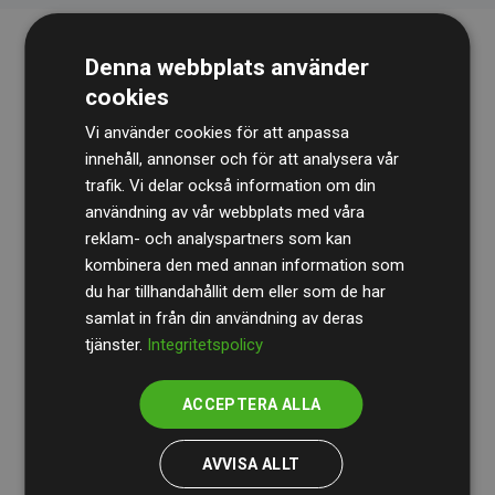
Denna webbplats använder
cookies
Vi använder cookies för att anpassa
innehåll, annonser och för att analysera vår
trafik. Vi delar också information om din
Revisionsbyrån
BDO
granskar kontinuerligt våra
användning av vår webbplats med våra
reklam- och analyspartners som kan
beräkningar och vår metod för att säkerställa
kombinera den med annan information som
transparens och tillförlitlighet.
du har tillhandahållit dem eller som de har
Deras granskning visar att våra investeringar i
samlat in från din användning av deras
tjänster.
Integritetspolicy
klimatprojekt i genomsnitt kompenserar för
200 % av
de beräknade CO₂-utsläppen
från
ACCEPTERA ALLA
medlemswebbplatser – ett tydligt bevis på att vårt
arbetssätt ger mätbar klimatnytta.
AVVISA ALLT