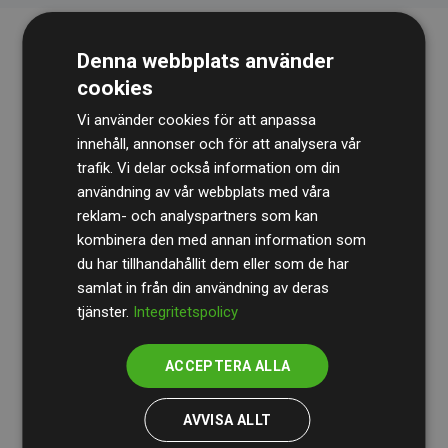
Denna webbplats använder
cookies
Vi använder cookies för att anpassa
innehåll, annonser och för att analysera vår
trafik. Vi delar också information om din
Revisionsbyrån
BDO
granskar kontinuerligt våra
användning av vår webbplats med våra
reklam- och analyspartners som kan
beräkningar och vår metod för att säkerställa
kombinera den med annan information som
transparens och tillförlitlighet.
du har tillhandahållit dem eller som de har
Deras granskning visar att våra investeringar i
samlat in från din användning av deras
tjänster.
Integritetspolicy
klimatprojekt i genomsnitt kompenserar för
200 % av
de beräknade CO₂-utsläppen
från
ACCEPTERA ALLA
medlemswebbplatser – ett tydligt bevis på att vårt
arbetssätt ger mätbar klimatnytta.
AVVISA ALLT