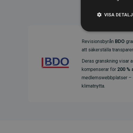
VISA DETAL
Revisionsbyrån
BDO
gran
att säkerställa transparens
Deras granskning visar at
kompenserar för
200 % 
medlemswebbplatser – ett
klimatnytta.