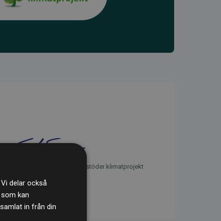
initiativet Webbplatser som stöder klimatprojekt
 Vi delar också
s som kan
samlat in från din