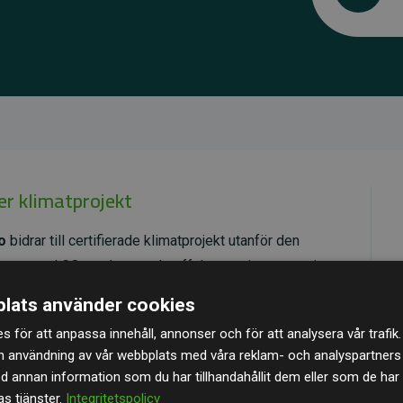
er klimatprojekt
o
bidrar till certifierade klimatprojekt utanför den
umenterad CO₂-reducerande effekt som i genomsnitt
latsens beräknade utsläpp.
lats använder cookies
, vilket säkerställer hög kvalitet, faktisk klimatnytta
s för att anpassa innehåll, annonser och för att analysera vår trafik.
specifika projekten
här.
n användning av vår webbplats med våra reklam- och analyspartner
annan information som du har tillhandahållit dem eller som de har 
s tjänster.
Integritetspolicy