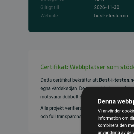
Giltigt till
2026-11-30
Website
best-i-testen.no
Certifikat: Webbplatser som stöd
Detta certifikat bekräftar att
Best-i-testen.n
egna värdekedjan. Dessa projekt har en dok
motsvarar dubbelt så mycket CO₂ som webbp
Denna webbp
Alla projekt verifieras genom
Gold Standard
Vi använder cookie
och full transparens. Du kan läsa mer om de 
information om di
kombinera den med 
användning av dera