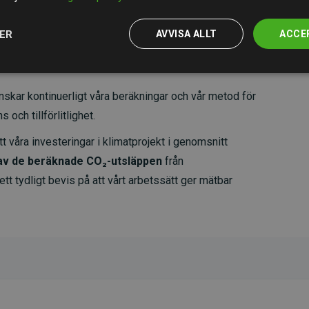
JER
AVVISA ALLT
ACCE
skar kontinuerligt våra beräkningar och vår metod för
 och tillförlitlighet.
t våra investeringar i klimatprojekt i genomsnitt
av de beräknade CO₂-utsläppen
från
 tydligt bevis på att vårt arbetssätt ger mätbar