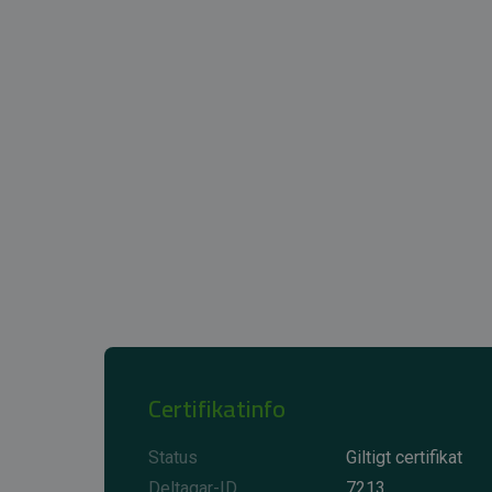
Certifikatinfo
Status
Giltigt certifikat
Deltagar-ID
7213