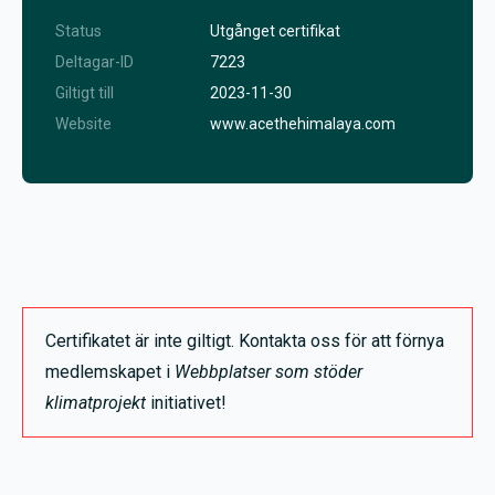
Status
Utgånget certifikat
Deltagar-ID
7223
Giltigt till
2023-11-30
Website
www.acethehimalaya.com
Certifikatet är inte giltigt. Kontakta oss för att förnya
medlemskapet i
Webbplatser som stöder
klimatprojekt
initiativet!