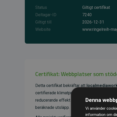
Status
Giltigt certifikat
Deltagar-ID
7240
Giltigt till
2026-12-31
Website
www.ringelreih-ma
Certifikat: Webbplatser som stöd
Detta certifikat bekräftar att
localmediawork
certifierade klimatprojekt utanför den egna
Denna webbp
reducerande effekt som i genomsnitt motsv
beräknade utsläpp.
Vi använder cookie
information om di