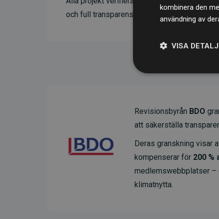
Alla projekt verifieras genom
Gold Standard
kombinera den med 
och full transparens. Du kan läsa mer om de 
användning av dera
VISA DETAL
Revisionsbyrån
BDO
gran
att säkerställa transparens
Deras granskning visar at
kompenserar för
200 % 
medlemswebbplatser – ett
klimatnytta.