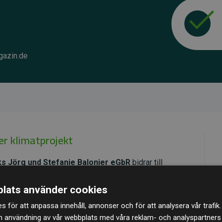
gazin.de
er klimatprojekt
s Jörg und Stefanie Balonier eGbR
bidrar till
 värdekedjan. Dessa projekt har en dokumenterad CO₂-
lats använder cookies
arar dubbelt så mycket CO₂ som webbplatsens
s för att anpassa innehåll, annonser och för att analysera vår trafik.
n användning av vår webbplats med våra reklam- och analyspartner