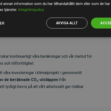
, vilket säkerställer hög kvalitet, faktisk klimatnytta
annan information som du har tillhandahållit dem eller som de har 
specifika projekten
här.
s tjänster.
Integritetspolicy
JER
AVVISA ALLT
ACCE
skar kontinuerligt våra beräkningar och vår metod för
 och tillförlitlighet.
t våra investeringar i klimatprojekt i genomsnitt
av de beräknade CO₂-utsläppen
från
 tydligt bevis på att vårt arbetssätt ger mätbar