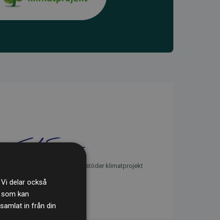
initiativet Webbplatser som stöder klimatprojekt
 Vi delar också
s som kan
samlat in från din