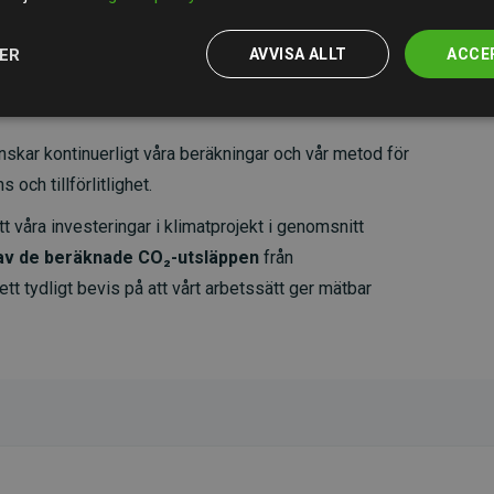
JER
AVVISA ALLT
ACCE
skar kontinuerligt våra beräkningar och vår metod för
 och tillförlitlighet.
t våra investeringar i klimatprojekt i genomsnitt
av de beräknade CO₂-utsläppen
från
 tydligt bevis på att vårt arbetssätt ger mätbar