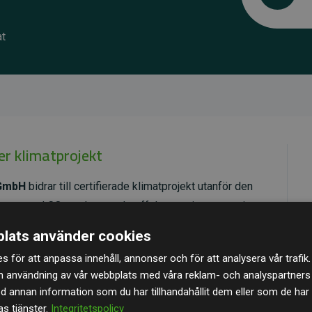
at
er klimatprojekt
 GmbH
bidrar till certifierade klimatprojekt utanför den
umenterad CO₂-reducerande effekt som i genomsnitt
latsens beräknade utsläpp.
lats använder cookies
, vilket säkerställer hög kvalitet, faktisk klimatnytta
s för att anpassa innehåll, annonser och för att analysera vår trafik.
specifika projekten
här.
n användning av vår webbplats med våra reklam- och analyspartner
annan information som du har tillhandahållit dem eller som de har 
s tjänster.
Integritetspolicy