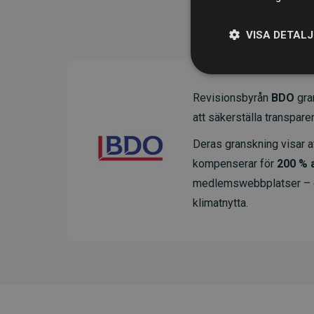
VISA DETAL
Revisionsbyrån
BDO
gran
att säkerställa transparens
Deras granskning visar at
kompenserar för
200 % 
medlemswebbplatser – ett
klimatnytta.