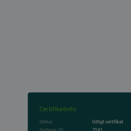
Certifikatinfo
Status
Giltigt certifikat
Deltagar-ID
7241