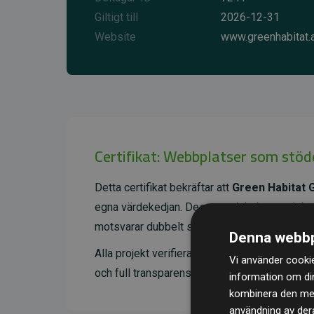
Giltigt till
2026-12-31
Website
www.greenhabitat.
Certifikat: Webbplatser som stöd
Detta certifikat bekräftar att
Green Habitat
egna värdekedjan. Dessa projekt har en dok
motsvarar dubbelt så mycket CO₂ som webbp
Denna webbp
Alla projekt verifieras genom
Gold Standard
Vi använder cookie
och full transparens. Du kan läsa mer om de 
information om di
kombinera den med 
användning av dera