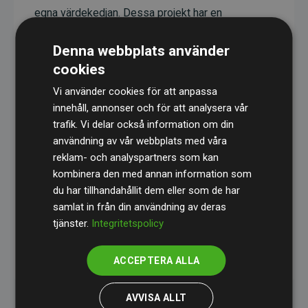
egna värdekedjan. Dessa projekt har en
dokumenterad CO₂-reducerande effekt som i
Denna webbplats använder
genomsnitt motsvarar dubbelt så mycket CO₂
cookies
som webbplatsens beräknade utsläpp.
Vi använder cookies för att anpassa
Alla projekt verifieras genom
Gold Standard
,
innehåll, annonser och för att analysera vår
vilket säkerställer hög kvalitet, faktisk klimatnytta
trafik. Vi delar också information om din
och full transparens. Du kan läsa mer om de
användning av vår webbplats med våra
specifika projekten
här.
reklam- och analyspartners som kan
kombinera den med annan information som
du har tillhandahållit dem eller som de har
samlat in från din användning av deras
tjänster.
Integritetspolicy
initiativet Webbplatser som stöder klimatprojekt
ACCEPTERA ALLA
AVVISA ALLT