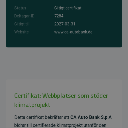
Status
Giltigt certifikat
Deltagar-ID
7284
Giltigt till
2027-03-31
Website
www.ca-autobank.de
Certifikat: Webbplatser som stöder
klimatprojekt
Detta certifikat bekräftar att
CA Auto Bank S.p.A
bidrar till certifierade klimatprojekt utanför den