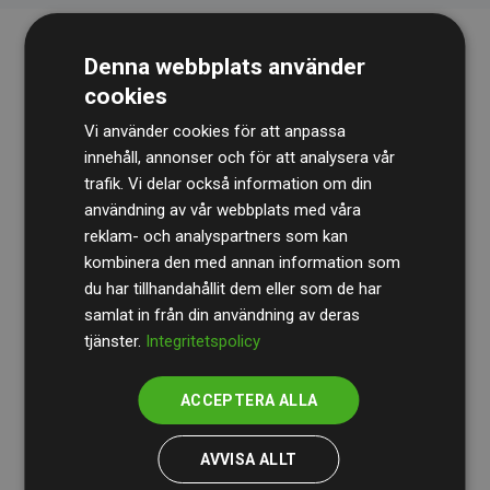
Denna webbplats använder
cookies
Vi använder cookies för att anpassa
innehåll, annonser och för att analysera vår
trafik. Vi delar också information om din
Revisionsbyrån
BDO
granskar kontinuerligt våra
användning av vår webbplats med våra
reklam- och analyspartners som kan
beräkningar och vår metod för att säkerställa
kombinera den med annan information som
transparens och tillförlitlighet.
du har tillhandahållit dem eller som de har
Deras granskning visar att våra investeringar i
samlat in från din användning av deras
tjänster.
Integritetspolicy
klimatprojekt i genomsnitt kompenserar för
200 % av
de beräknade CO₂-utsläppen
från
ACCEPTERA ALLA
medlemswebbplatser – ett tydligt bevis på att vårt
arbetssätt ger mätbar klimatnytta.
AVVISA ALLT