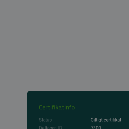
Certifikatinfo
Status
Giltigt certifikat
Deltagar-ID
7300