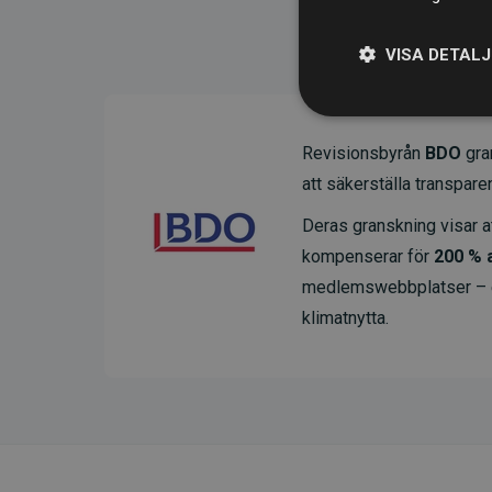
VISA DETAL
Revisionsbyrån
BDO
gran
att säkerställa transparens
Deras granskning visar at
kompenserar för
200 % 
medlemswebbplatser – ett
klimatnytta.