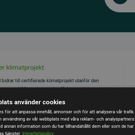
er klimatprojekt
N
bidrar till certifierade klimatprojekt utanför den
umenterad CO₂-reducerande effekt som i genomsnitt
latsens beräknade utsläpp.
lats använder cookies
, vilket säkerställer hög kvalitet, faktisk klimatnytta
s för att anpassa innehåll, annonser och för att analysera vår trafik.
specifika projekten
här.
n användning av vår webbplats med våra reklam- och analyspartner
annan information som du har tillhandahållit dem eller som de har 
s tjänster.
Integritetspolicy