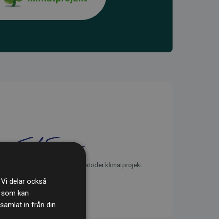
initiativet Webbplatser som stöder klimatprojekt
 Vi delar också
s som kan
samlat in från din