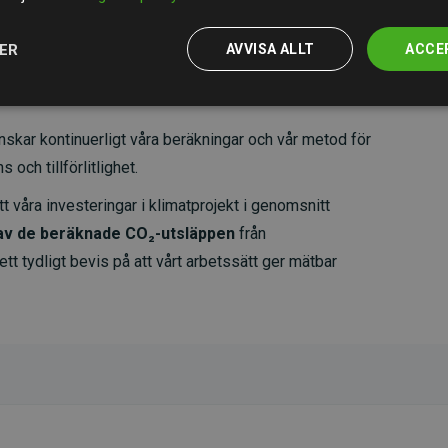
JER
AVVISA ALLT
ACCE
skar kontinuerligt våra beräkningar och vår metod för
 och tillförlitlighet.
t våra investeringar i klimatprojekt i genomsnitt
av de beräknade CO₂-utsläppen
från
 tydligt bevis på att vårt arbetssätt ger mätbar