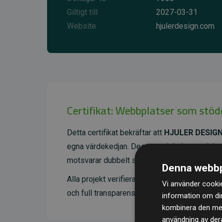
Giltigt till
2027-03-31
Website
hjulerdesign.com
Certifikat: Webbplatser som stöd
Detta certifikat bekräftar att
HJULER DESIG
egna värdekedjan. Dessa projekt har en dok
motsvarar dubbelt så mycket CO₂ som webbp
Denna webbp
Alla projekt verifieras genom
Gold Standard
Vi använder cookie
och full transparens. Du kan läsa mer om de 
information om di
kombinera den med 
användning av dera