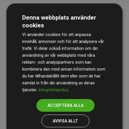
Denna webbplats använder
cookies
Vi använder cookies för att anpassa
innehåll, annonser och för att analysera vår
trafik. Vi delar också information om din
Revisionsbyrån
BDO
granskar kontinuerligt våra
användning av vår webbplats med våra
reklam- och analyspartners som kan
beräkningar och vår metod för att säkerställa
kombinera den med annan information som
transparens och tillförlitlighet.
du har tillhandahållit dem eller som de har
Deras granskning visar att våra investeringar i
samlat in från din användning av deras
tjänster.
Integritetspolicy
klimatprojekt i genomsnitt kompenserar för
200 % av
de beräknade CO₂-utsläppen
från
ACCEPTERA ALLA
medlemswebbplatser – ett tydligt bevis på att vårt
arbetssätt ger mätbar klimatnytta.
AVVISA ALLT