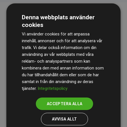
Denna webbplats använder
cookies
Vi använder cookies för att anpassa
innehåll, annonser och för att analysera vår
trafik. Vi delar också information om din
Revisionsbyrån
BDO
granskar kontinuerligt våra
användning av vår webbplats med våra
reklam- och analyspartners som kan
beräkningar och vår metod för att säkerställa
kombinera den med annan information som
transparens och tillförlitlighet.
du har tillhandahållit dem eller som de har
Deras granskning visar att våra investeringar i
samlat in från din användning av deras
tjänster.
Integritetspolicy
klimatprojekt i genomsnitt kompenserar för
200 % av
de beräknade CO₂-utsläppen
från
ACCEPTERA ALLA
medlemswebbplatser – ett tydligt bevis på att vårt
arbetssätt ger mätbar klimatnytta.
AVVISA ALLT