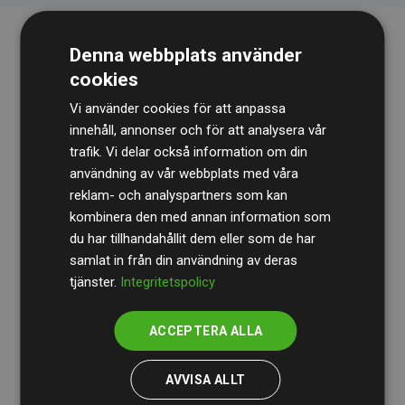
Denna webbplats använder
cookies
Vi använder cookies för att anpassa
innehåll, annonser och för att analysera vår
trafik. Vi delar också information om din
Revisionsbyrån
BDO
granskar kontinuerligt våra
användning av vår webbplats med våra
reklam- och analyspartners som kan
beräkningar och vår metod för att säkerställa
kombinera den med annan information som
transparens och tillförlitlighet.
du har tillhandahållit dem eller som de har
Deras granskning visar att våra investeringar i
samlat in från din användning av deras
tjänster.
Integritetspolicy
klimatprojekt i genomsnitt kompenserar för
200 % av
de beräknade CO₂-utsläppen
från
ACCEPTERA ALLA
medlemswebbplatser – ett tydligt bevis på att vårt
arbetssätt ger mätbar klimatnytta.
AVVISA ALLT