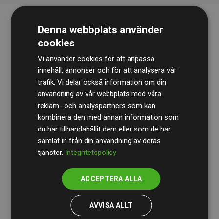
Denna webbplats använder
cookies
Vi använder cookies för att anpassa
innehåll, annonser och för att analysera vår
trafik. Vi delar också information om din
Revisionsbyrån
BDO
granskar kontinuerligt våra
användning av vår webbplats med våra
reklam- och analyspartners som kan
beräkningar och vår metod för att säkerställa
kombinera den med annan information som
transparens och tillförlitlighet.
du har tillhandahållit dem eller som de har
Deras granskning visar att våra investeringar i
samlat in från din användning av deras
tjänster.
Integritetspolicy
klimatprojekt i genomsnitt kompenserar för
200 % av
de beräknade CO₂-utsläppen
från
ACCEPTERA ALLA
medlemswebbplatser – ett tydligt bevis på att vårt
arbetssätt ger mätbar klimatnytta.
AVVISA ALLT