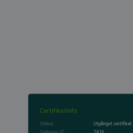
Certifikatinfo
Status
Utgånget certifikat
Deltagar-ID
7416