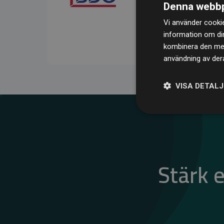
Denna webbp
kompenserar för
200 % 
Vi använder cookie
medlemswebbplatser – ett
information om di
klimatnytta.
kombinera den med 
användning av dera
VISA DETAL
Stärk 