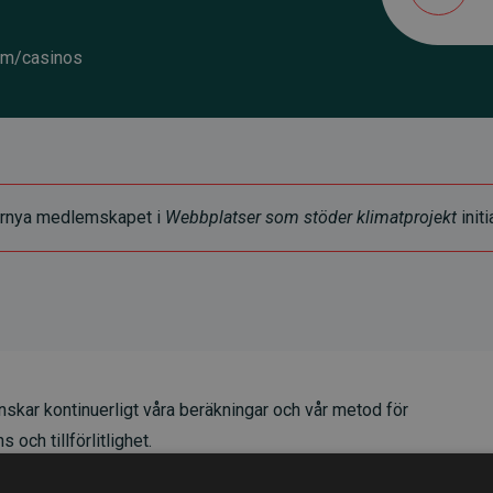
om/casinos
t förnya medlemskapet i
Webbplatser som stöder klimatprojekt
initi
skar kontinuerligt våra beräkningar och vår metod för
 och tillförlitlighet.
t våra investeringar i klimatprojekt i genomsnitt