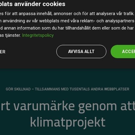
lats använder cookies
av de beräknade CO₂-utsläppen
från
s för att anpassa innehåll, annonser och för att analysera vår trafik.
 tydligt bevis på att vårt arbetssätt ger mätbar
n användning av vår webbplats med våra reklam- och analyspartner
annan information som du har tillhandahållit dem eller som de har 
s tjänster.
Integritetspolicy
JER
AVVISA ALLT
ACCE
GÖR SKILLNAD – TILLSAMMANS MED TUSENTALS ANDRA WEBBPLATSER
ert varumärke genom att
klimatprojekt