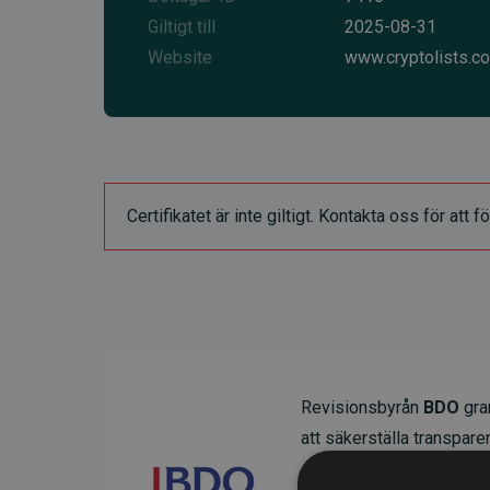
Giltigt till
2025-08-31
Website
www.cryptolists.c
Certifikatet är inte giltigt. Kontakta oss för at
Revisionsbyrån
BDO
gran
att säkerställa transparens
Deras granskning visar at