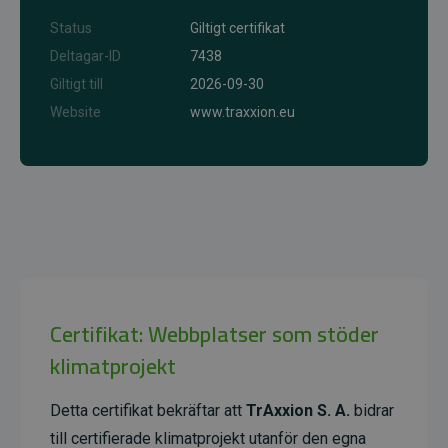
Status
Giltigt certifikat
Deltagar-ID
7438
Giltigt till
2026-09-30
Website
www.traxxion.eu
Certifikat: Webbplatser som stöder
klimatprojekt
Detta certifikat bekräftar att
TrAxxion S. A.
bidrar
till certifierade klimatprojekt utanför den egna