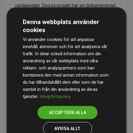
värdekedjan. Dessa projekt har en dokumenterad
CO₂-reducerande effekt som i genomsnitt
Denna webbplats använder
motsvarar dubbelt så mycket CO₂ som
cookies
webbplatsens beräknade utsläpp.
Vi använder cookies för att anpassa
Alla projekt verifieras genom
Gold Standard
,
innehåll, annonser och för att analysera vår
vilket säkerställer hög kvalitet, faktisk klimatnytta
trafik. Vi delar också information om din
och full transparens. Du kan läsa mer om de
användning av vår webbplats med våra
specifika projekten
här.
reklam- och analyspartners som kan
kombinera den med annan information som
du har tillhandahållit dem eller som de har
samlat in från din användning av deras
tjänster.
Integritetspolicy
initiativet Webbplatser som stöder klimatprojekt
ACCEPTERA ALLA
AVVISA ALLT