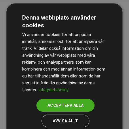
Denna webbplats använder
cookies
Vi använder cookies för att anpassa
innehåll, annonser och för att analysera vår
trafik. Vi delar också information om din
Revisionsbyrån
BDO
granskar kontinuerligt våra
användning av vår webbplats med våra
reklam- och analyspartners som kan
beräkningar och vår metod för att säkerställa
kombinera den med annan information som
transparens och tillförlitlighet.
du har tillhandahållit dem eller som de har
Deras granskning visar att våra investeringar i
samlat in från din användning av deras
tjänster.
Integritetspolicy
klimatprojekt i genomsnitt kompenserar för
200 % av
de beräknade CO₂-utsläppen
från
ACCEPTERA ALLA
medlemswebbplatser – ett tydligt bevis på att vårt
arbetssätt ger mätbar klimatnytta.
AVVISA ALLT