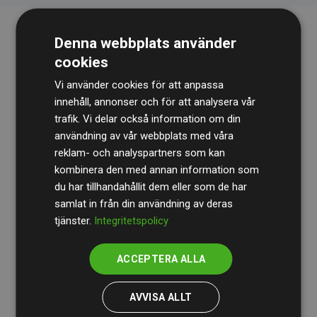
Denna webbplats använder
cookies
Vi använder cookies för att anpassa
innehåll, annonser och för att analysera vår
trafik. Vi delar också information om din
Revisionsbyrån
BDO
granskar kontinuerligt våra
användning av vår webbplats med våra
reklam- och analyspartners som kan
beräkningar och vår metod för att säkerställa
kombinera den med annan information som
transparens och tillförlitlighet.
du har tillhandahållit dem eller som de har
Deras granskning visar att våra investeringar i
samlat in från din användning av deras
tjänster.
Integritetspolicy
klimatprojekt i genomsnitt kompenserar för
200 % av
de beräknade CO₂-utsläppen
från
ACCEPTERA ALLA
medlemswebbplatser – ett tydligt bevis på att vårt
arbetssätt ger mätbar klimatnytta.
AVVISA ALLT