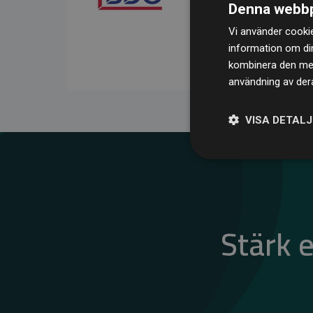
Denna webbp
kompenserar för
200 % 
Vi använder cookie
medlemswebbplatser – ett
information om di
klimatnytta.
kombinera den med 
användning av dera
VISA DETAL
Stärk 