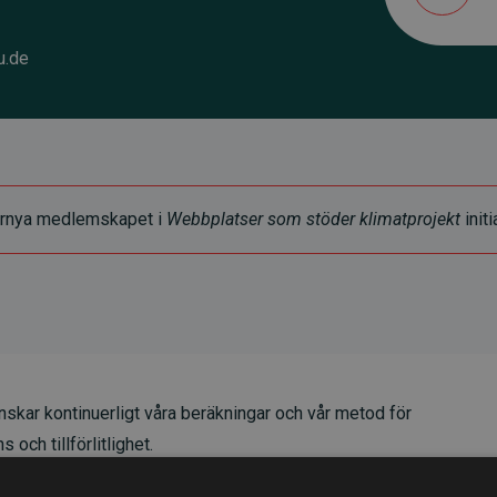
.de
t förnya medlemskapet i
Webbplatser som stöder klimatprojekt
initi
skar kontinuerligt våra beräkningar och vår metod för
 och tillförlitlighet.
t våra investeringar i klimatprojekt i genomsnitt