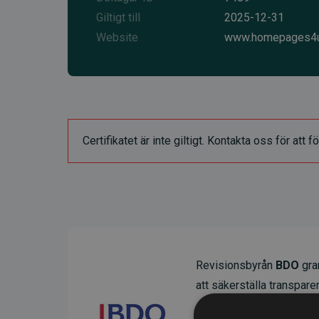
Giltigt till
2025-12-31
Website
www.homepages4u
Certifikatet är inte giltigt. Kontakta oss för at
Revisionsbyrån
BDO
gran
att säkerställa transparens
Deras granskning visar at