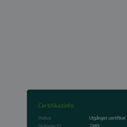
Certifikatinfo
Status
Utgånget certifikat
Deltagar-ID
7489