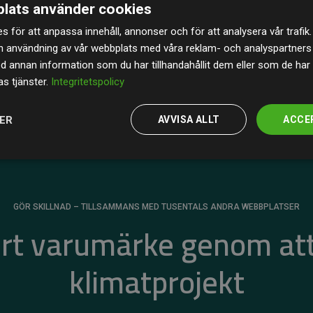
lats använder cookies
av de beräknade CO₂-utsläppen
från
s för att anpassa innehåll, annonser och för att analysera vår trafik.
 tydligt bevis på att vårt arbetssätt ger mätbar
n användning av vår webbplats med våra reklam- och analyspartner
annan information som du har tillhandahållit dem eller som de har 
s tjänster.
Integritetspolicy
JER
AVVISA ALLT
ACCE
GÖR SKILLNAD – TILLSAMMANS MED TUSENTALS ANDRA WEBBPLATSER
ert varumärke genom att
klimatprojekt