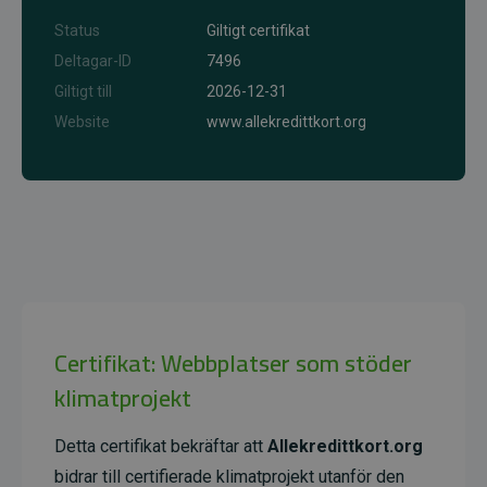
Status
Giltigt certifikat
Deltagar-ID
7496
Giltigt till
2026-12-31
Website
www.allekredittkort.org
Certifikat: Webbplatser som stöder
klimatprojekt
Detta certifikat bekräftar att
Allekredittkort.org
bidrar till certifierade klimatprojekt utanför den