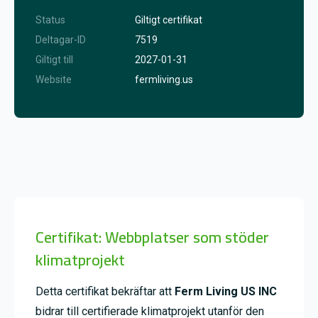
Status
Giltigt certifikat
Deltagar-ID
7519
Giltigt till
2027-01-31
Website
fermliving.us
Certifikat: Webbplatser som stöder
klimatprojekt
Detta certifikat bekräftar att
Ferm Living US INC
bidrar till certifierade klimatprojekt utanför den