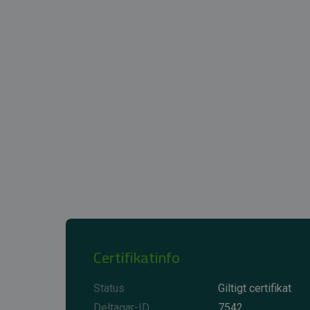
Certifikatinfo
Status
Giltigt certifikat
Deltagar-ID
7542