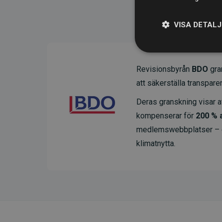
VISA DETAL
Revisionsbyrån
BDO
gran
att säkerställa transparens
Deras granskning visar at
kompenserar för
200 % 
medlemswebbplatser – ett
klimatnytta.