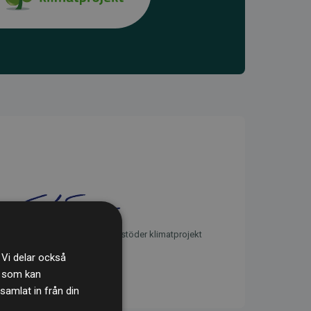
initiativet Webbplatser som stöder klimatprojekt
 Vi delar också
s som kan
samlat in från din