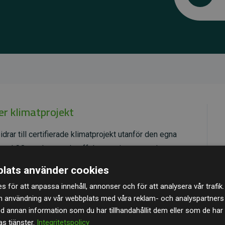
er klimatprojekt
idrar till certifierade klimatprojekt utanför den egna
erad CO₂-reducerande effekt som i genomsnitt
latsens beräknade utsläpp.
lats använder cookies
, vilket säkerställer hög kvalitet, faktisk klimatnytta
s för att anpassa innehåll, annonser och för att analysera vår trafik.
specifika projekten
här.
n användning av vår webbplats med våra reklam- och analyspartner
annan information som du har tillhandahållit dem eller som de har 
s tjänster.
Integritetspolicy