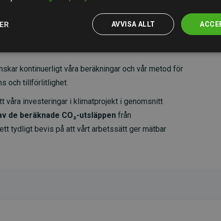
JER
AVVISA ALLT
ACCE
skar kontinuerligt våra beräkningar och vår metod för
 och tillförlitlighet.
t våra investeringar i klimatprojekt i genomsnitt
av de beräknade CO₂-utsläppen
från
 tydligt bevis på att vårt arbetssätt ger mätbar