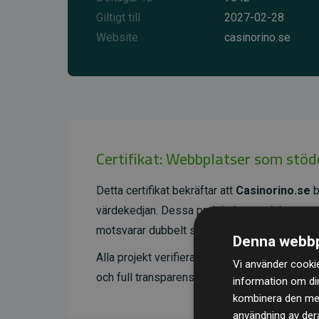
Giltigt till
2027-02-28
Website
casinorino.se
Certifikat: Webbplatser som stöd
Detta certifikat bekräftar att
Casinorino.se
b
värdekedjan. Dessa projekt har en dokument
motsvarar dubbelt så mycket CO₂ som webbp
Denna webbp
Alla projekt verifieras genom
Gold Standard
Vi använder cookie
och full transparens. Du kan läsa mer om de 
information om di
kombinera den med 
användning av dera