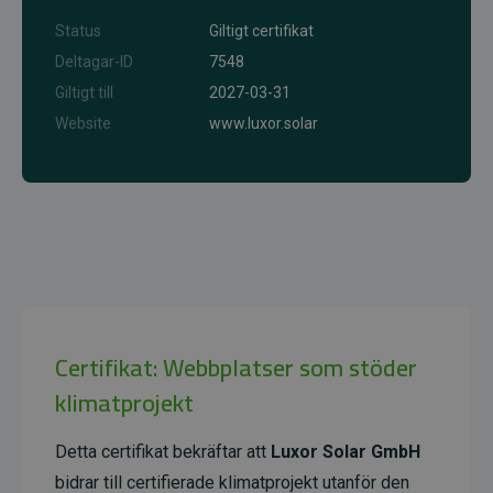
Status
Giltigt certifikat
Deltagar-ID
7548
Giltigt till
2027-03-31
Website
www.luxor.solar
Certifikat: Webbplatser som stöder
klimatprojekt
Detta certifikat bekräftar att
Luxor Solar GmbH
bidrar till certifierade klimatprojekt utanför den