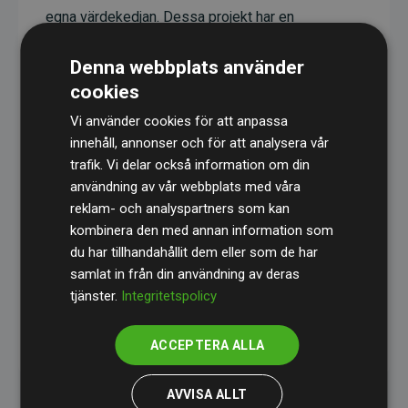
egna värdekedjan. Dessa projekt har en
dokumenterad CO₂-reducerande effekt som i
Denna webbplats använder
genomsnitt motsvarar dubbelt så mycket CO₂
cookies
som webbplatsens beräknade utsläpp.
Vi använder cookies för att anpassa
Alla projekt verifieras genom
Gold Standard
,
innehåll, annonser och för att analysera vår
vilket säkerställer hög kvalitet, faktisk klimatnytta
trafik. Vi delar också information om din
och full transparens. Du kan läsa mer om de
användning av vår webbplats med våra
specifika projekten
här.
reklam- och analyspartners som kan
kombinera den med annan information som
du har tillhandahållit dem eller som de har
samlat in från din användning av deras
tjänster.
Integritetspolicy
initiativet Webbplatser som stöder klimatprojekt
ACCEPTERA ALLA
AVVISA ALLT