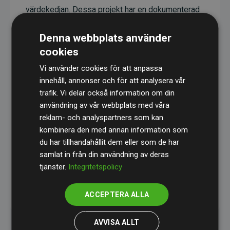
värdekedjan. Dessa projekt har en dokumenterad
CO₂-reducerande effekt som i genomsnitt
Denna webbplats använder
motsvarar dubbelt så mycket CO₂ som
cookies
webbplatsens beräknade utsläpp.
Vi använder cookies för att anpassa
Alla projekt verifieras genom
Gold Standard
,
innehåll, annonser och för att analysera vår
vilket säkerställer hög kvalitet, faktisk klimatnytta
trafik. Vi delar också information om din
och full transparens. Du kan läsa mer om de
användning av vår webbplats med våra
specifika projekten
här.
reklam- och analyspartners som kan
kombinera den med annan information som
du har tillhandahållit dem eller som de har
samlat in från din användning av deras
tjänster.
Integritetspolicy
initiativet Webbplatser som stöder klimatprojekt
ACCEPTERA ALLA
AVVISA ALLT