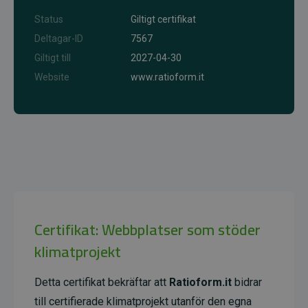
Status
Giltigt certifikat
Deltagar-ID
7567
Giltigt till
2027-04-30
Website
www.ratioform.it
Certifikat: Webbplatser som stöder
klimatprojekt
Detta certifikat bekräftar att
Ratioform.it
bidrar
till certifierade klimatprojekt utanför den egna