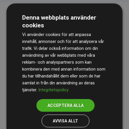
Denna webbplats använder
cookies
Vi använder cookies för att anpassa
innehåll, annonser och för att analysera vår
trafik. Vi delar också information om din
Revisionsbyrån
BDO
granskar kontinuerligt våra
användning av vår webbplats med våra
reklam- och analyspartners som kan
beräkningar och vår metod för att säkerställa
kombinera den med annan information som
transparens och tillförlitlighet.
du har tillhandahållit dem eller som de har
Deras granskning visar att våra investeringar i
samlat in från din användning av deras
tjänster.
Integritetspolicy
klimatprojekt i genomsnitt kompenserar för
200 % av
de beräknade CO₂-utsläppen
från
ACCEPTERA ALLA
medlemswebbplatser – ett tydligt bevis på att vårt
arbetssätt ger mätbar klimatnytta.
AVVISA ALLT