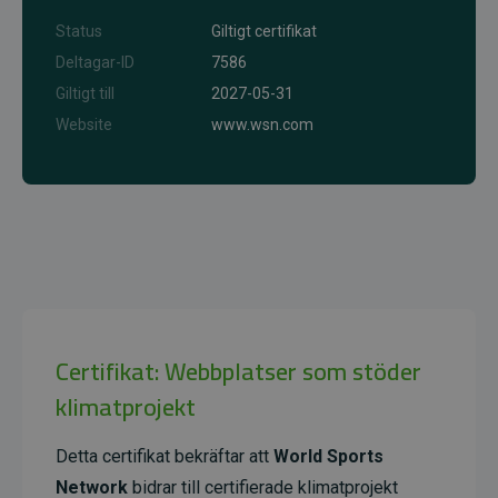
Status
Giltigt certifikat
Deltagar-ID
7586
Giltigt till
2027-05-31
Website
www.wsn.com
Certifikat: Webbplatser som stöder
klimatprojekt
Detta certifikat bekräftar att
World Sports
Network
bidrar till certifierade klimatprojekt