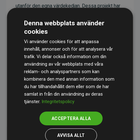
utanför den egna värdekedjan. Dessa projekt har
en dokumenterad CO₂-reducerande effekt som i
Denna webbplats använder
genomsnitt motsvarar dubbelt så mycket CO₂
cookies
som webbplatsens beräknade utsläpp.
Vi använder cookies för att anpassa
Alla projekt verifieras genom
Gold Standard
,
innehåll, annonser och för att analysera vår
vilket säkerställer hög kvalitet, faktisk klimatnytta
trafik. Vi delar också information om din
och full transparens. Du kan läsa mer om de
användning av vår webbplats med våra
specifika projekten
här.
reklam- och analyspartners som kan
kombinera den med annan information som
du har tillhandahållit dem eller som de har
samlat in från din användning av deras
tjänster.
Integritetspolicy
initiativet Webbplatser som stöder klimatprojekt
ACCEPTERA ALLA
AVVISA ALLT