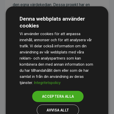
den egna värdekedjan. Dessa projekt har en
dokumenterad CO₂-reducerande effekt som i
Denna webbplats använder
genomsnitt motsvarar dubbelt så mycket CO₂
cookies
som webbplatsens beräknade utsläpp.
Vi använder cookies för att anpassa
Alla projekt verifieras genom
Gold Standard
,
innehåll, annonser och för att analysera vår
vilket säkerställer hög kvalitet, faktisk klimatnytta
trafik. Vi delar också information om din
och full transparens. Du kan läsa mer om de
användning av vår webbplats med våra
specifika projekten
här.
reklam- och analyspartners som kan
kombinera den med annan information som
du har tillhandahållit dem eller som de har
samlat in från din användning av deras
tjänster.
Integritetspolicy
initiativet Webbplatser som stöder klimatprojekt
ACCEPTERA ALLA
AVVISA ALLT