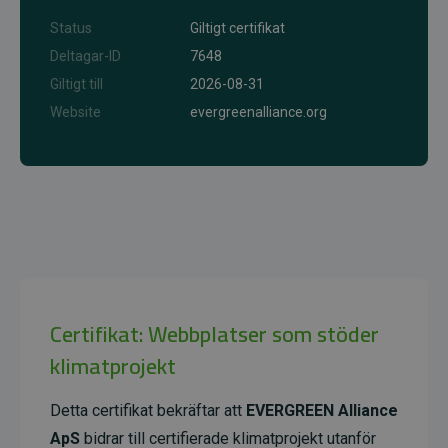
Status
Giltigt certifikat
Deltagar-ID
7648
Giltigt till
2026-08-31
Website
evergreenalliance.org
Certifikat: Webbplatser som stöder
klimatprojekt
Detta certifikat bekräftar att
EVERGREEN Alliance
ApS
bidrar till certifierade klimatprojekt utanför