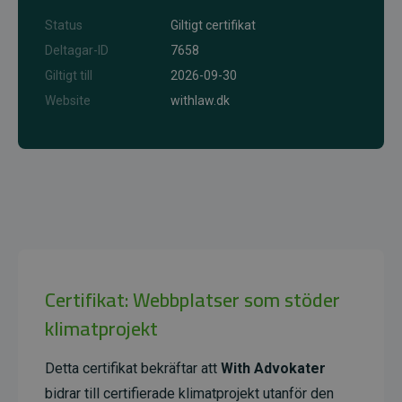
Status
Giltigt certifikat
Deltagar-ID
7658
Giltigt till
2026-09-30
Website
withlaw.dk
Certifikat: Webbplatser som stöder
klimatprojekt
Detta certifikat bekräftar att
With Advokater
bidrar till certifierade klimatprojekt utanför den