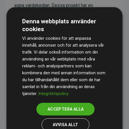
egna värdekedjan. Dessa projekt har en
dokumenterad CO₂-reducerande effekt som i
Denna webbplats använder
genomsnitt motsvarar dubbelt så mycket CO₂
cookies
som webbplatsens beräknade utsläpp.
Vi använder cookies för att anpassa
Alla projekt verifieras genom
Gold Standard
,
innehåll, annonser och för att analysera vår
vilket säkerställer hög kvalitet, faktisk klimatnytta
trafik. Vi delar också information om din
och full transparens. Du kan läsa mer om de
användning av vår webbplats med våra
specifika projekten
här.
reklam- och analyspartners som kan
kombinera den med annan information som
du har tillhandahållit dem eller som de har
samlat in från din användning av deras
tjänster.
Integritetspolicy
initiativet Webbplatser som stöder klimatprojekt
ACCEPTERA ALLA
AVVISA ALLT