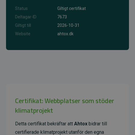
Status
Giltigt certifikat
Deltagar-ID
7673
Giltigt till
2026-10-31
Website
ahtox.dk
Certifikat: Webbplatser som stöder
klimatprojekt
Detta certifikat bekräftar att
Ahtox
bidrar till
certifierade klimatprojekt utanför den egna