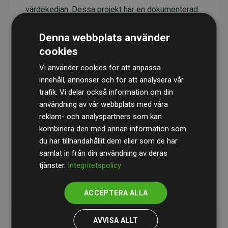
värdekedjan. Dessa projekt har en dokumenterad
CO₂-reducerande effekt som i genomsnitt
Denna webbplats använder
motsvarar dubbelt så mycket CO₂ som
cookies
webbplatsens beräknade utsläpp.
Vi använder cookies för att anpassa
Alla projekt verifieras genom
Gold Standard
,
innehåll, annonser och för att analysera vår
vilket säkerställer hög kvalitet, faktisk klimatnytta
trafik. Vi delar också information om din
och full transparens. Du kan läsa mer om de
användning av vår webbplats med våra
specifika projekten
här.
reklam- och analyspartners som kan
kombinera den med annan information som
du har tillhandahållit dem eller som de har
samlat in från din användning av deras
tjänster.
Integritetspolicy
initiativet Webbplatser som stöder klimatprojekt
ACCEPTERA ALLA
AVVISA ALLT