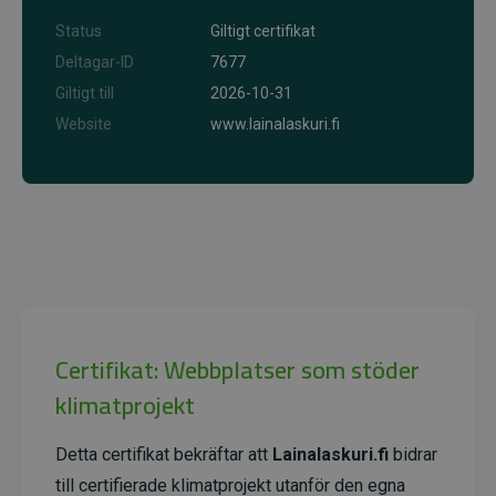
Status
Giltigt certifikat
Deltagar-ID
7677
Giltigt till
2026-10-31
Website
www.lainalaskuri.fi
Certifikat: Webbplatser som stöder
klimatprojekt
Detta certifikat bekräftar att
Lainalaskuri.fi
bidrar
till certifierade klimatprojekt utanför den egna