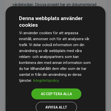
värdekedjan. Dessa projekt har en dokumenterad
CO₂-reducerande effekt som i genomsnitt
Denna webbplats använder
motsvarar dubbelt så mycket CO₂ som
cookies
webbplatsens beräknade utsläpp.
Vi använder cookies för att anpassa
Alla projekt verifieras genom
Gold Standard
,
innehåll, annonser och för att analysera vår
vilket säkerställer hög kvalitet, faktisk klimatnytta
trafik. Vi delar också information om din
och full transparens. Du kan läsa mer om de
användning av vår webbplats med våra
specifika projekten
här.
reklam- och analyspartners som kan
kombinera den med annan information som
du har tillhandahållit dem eller som de har
samlat in från din användning av deras
tjänster.
Integritetspolicy
initiativet Webbplatser som stöder klimatprojekt
ACCEPTERA ALLA
AVVISA ALLT