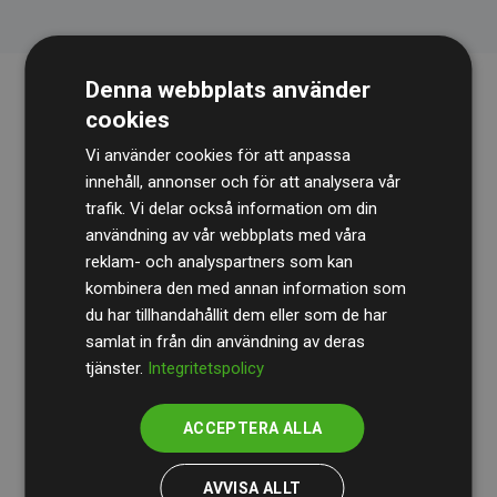
Denna webbplats använder
cookies
Vi använder cookies för att anpassa
innehåll, annonser och för att analysera vår
trafik. Vi delar också information om din
användning av vår webbplats med våra
Revisionsbyrån
BDO
granskar kontinuerligt våra
reklam- och analyspartners som kan
beräkningar och vår metod för att säkerställa
kombinera den med annan information som
du har tillhandahållit dem eller som de har
transparens och tillförlitlighet.
samlat in från din användning av deras
Deras granskning visar att våra investeringar i
tjänster.
Integritetspolicy
klimatprojekt i genomsnitt kompenserar för
200 % av
de beräknade CO₂-utsläppen
från
ACCEPTERA ALLA
medlemswebbplatser – ett tydligt bevis på att vårt
arbetssätt ger mätbar klimatnytta.
AVVISA ALLT