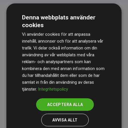
Denna webbplats använder
cookies
Vi använder cookies för att anpassa
innehåll, annonser och för att analysera vår
trafik. Vi delar också information om din
Revisionsbyrån
BDO
granskar kontinuerligt våra
användning av vår webbplats med våra
reklam- och analyspartners som kan
beräkningar och vår metod för att säkerställa
kombinera den med annan information som
transparens och tillförlitlighet.
du har tillhandahållit dem eller som de har
Deras granskning visar att våra investeringar i
samlat in från din användning av deras
tjänster.
Integritetspolicy
klimatprojekt i genomsnitt kompenserar för
200 % av
de beräknade CO₂-utsläppen
från
ACCEPTERA ALLA
medlemswebbplatser – ett tydligt bevis på att vårt
arbetssätt ger mätbar klimatnytta.
AVVISA ALLT