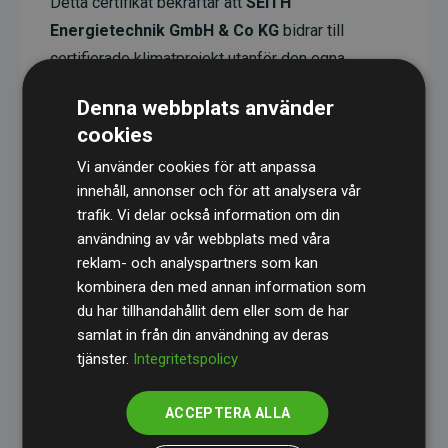
Detta certifikat bekräftar att
SEITH
Energietechnik GmbH & Co KG
bidrar till
certifierade klimatprojekt utanför den egna
värdekedjan. Dessa projekt har en dokumenterad
Denna webbplats använder
CO₂-reducerande effekt som i genomsnitt
cookies
motsvarar dubbelt så mycket CO₂ som
Vi använder cookies för att anpassa
webbplatsens beräknade utsläpp.
innehåll, annonser och för att analysera vår
Alla projekt verifieras genom
Gold Standard
,
trafik. Vi delar också information om din
vilket säkerställer hög kvalitet, faktisk klimatnytta
användning av vår webbplats med våra
reklam- och analyspartners som kan
och full transparens. Du kan läsa mer om de
kombinera den med annan information som
specifika projekten
här.
du har tillhandahållit dem eller som de har
samlat in från din användning av deras
tjänster.
Integritetspolicy
ACCEPTERA ALLA
initiativet Webbplatser som stöder klimatprojekt