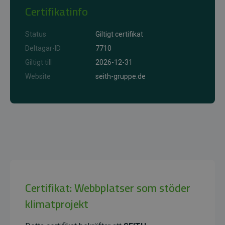
Certifikatinfo
Status
Giltigt certifikat
Deltagar-ID
7710
Giltigt till
2026-12-31
Website
seith-gruppe.de
Certifikat: Webbplatser som stöder
klimatprojekt