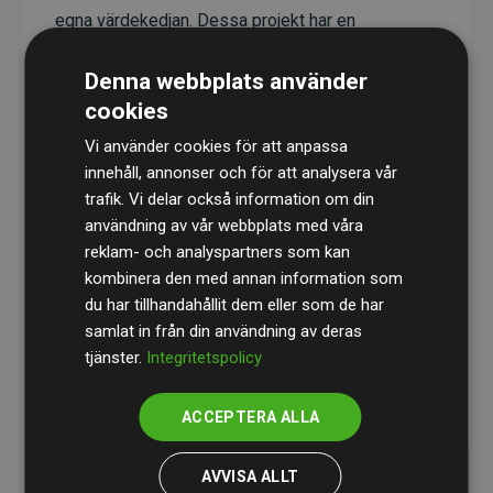
egna värdekedjan. Dessa projekt har en
dokumenterad CO₂-reducerande effekt som i
Denna webbplats använder
genomsnitt motsvarar dubbelt så mycket CO₂
cookies
som webbplatsens beräknade utsläpp.
Vi använder cookies för att anpassa
Alla projekt verifieras genom
Gold Standard
,
innehåll, annonser och för att analysera vår
vilket säkerställer hög kvalitet, faktisk klimatnytta
trafik. Vi delar också information om din
och full transparens. Du kan läsa mer om de
användning av vår webbplats med våra
specifika projekten
här.
reklam- och analyspartners som kan
kombinera den med annan information som
du har tillhandahållit dem eller som de har
samlat in från din användning av deras
tjänster.
Integritetspolicy
initiativet Webbplatser som stöder klimatprojekt
ACCEPTERA ALLA
AVVISA ALLT