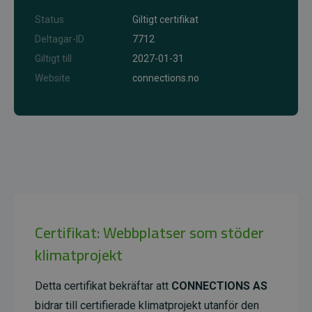
Status
Giltigt certifikat
Deltagar-ID
7712
Giltigt till
2027-01-31
Website
connections.no
Certifikat: Webbplatser som stöder
klimatprojekt
Detta certifikat bekräftar att
CONNECTIONS AS
bidrar till certifierade klimatprojekt utanför den