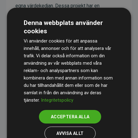
egna värdekedjan. Dessa projekt har en
dokumenterad CO₂-reducerande effekt som i
Denna webbplats använder
genomsnitt motsvarar dubbelt så mycket CO₂
cookies
som webbplatsens beräknade utsläpp.
Vi använder cookies för att anpassa
Alla projekt verifieras genom
Gold Standard
,
innehåll, annonser och för att analysera vår
vilket säkerställer hög kvalitet, faktisk klimatnytta
trafik. Vi delar också information om din
och full transparens. Du kan läsa mer om de
användning av vår webbplats med våra
specifika projekten
här.
reklam- och analyspartners som kan
kombinera den med annan information som
du har tillhandahållit dem eller som de har
samlat in från din användning av deras
tjänster.
Integritetspolicy
initiativet Webbplatser som stöder klimatprojekt
ACCEPTERA ALLA
AVVISA ALLT