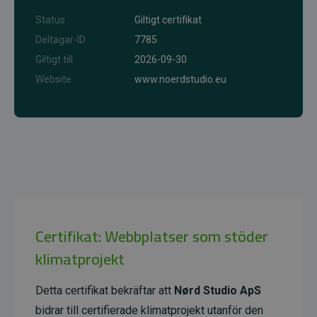
Status
Giltigt certifikat
Deltagar-ID
7785
Giltigt till
2026-09-30
Website
www.noerdstudio.eu
Certifikat: Webbplatser som stöder
klimatprojekt
Detta certifikat bekräftar att
Nørd Studio ApS
bidrar till certifierade klimatprojekt utanför den