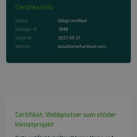
Certifikatinfo
Status
Giltigt certifikat
Deltagar-ID
7848
Giltigt till
2027-05-31
Website
luxushomefurniture.com
Certifikat: Webbplatser som stöder
klimatprojekt