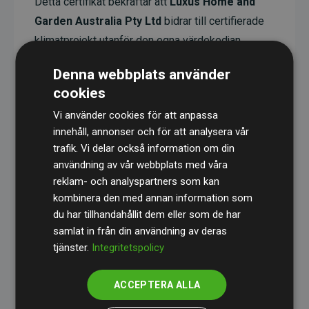
Detta certifikat bekräftar att
Luxus Home and
Garden Australia Pty Ltd
bidrar till certifierade
klimatprojekt utanför den egna värdekedjan.
Dessa projekt har en dokumenterad CO₂-
Denna webbplats använder
reducerande effekt som i genomsnitt motsvarar
cookies
dubbelt så mycket CO₂ som webbplatsens
Vi använder cookies för att anpassa
beräknade utsläpp.
innehåll, annonser och för att analysera vår
Alla projekt verifieras genom
Gold Standard
,
trafik. Vi delar också information om din
vilket säkerställer hög kvalitet, faktisk klimatnytta
användning av vår webbplats med våra
reklam- och analyspartners som kan
och full transparens. Du kan läsa mer om de
kombinera den med annan information som
specifika projekten
här.
du har tillhandahållit dem eller som de har
samlat in från din användning av deras
tjänster.
Integritetspolicy
ACCEPTERA ALLA
initiativet Webbplatser som stöder klimatprojekt