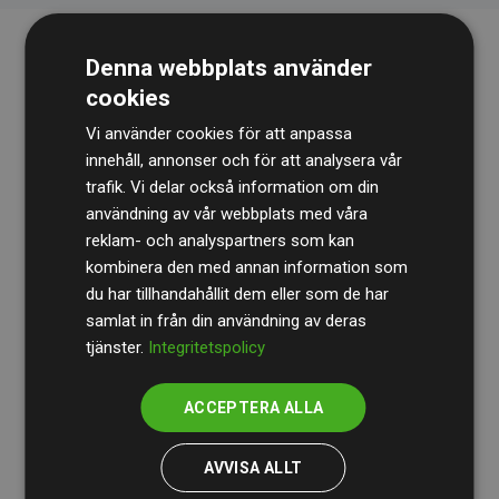
Denna webbplats använder
cookies
Vi använder cookies för att anpassa
innehåll, annonser och för att analysera vår
trafik. Vi delar också information om din
Revisionsbyrån
BDO
granskar kontinuerligt våra
användning av vår webbplats med våra
reklam- och analyspartners som kan
beräkningar och vår metod för att säkerställa
kombinera den med annan information som
transparens och tillförlitlighet.
du har tillhandahållit dem eller som de har
Deras granskning visar att våra investeringar i
samlat in från din användning av deras
tjänster.
Integritetspolicy
klimatprojekt i genomsnitt kompenserar för
200 % av
de beräknade CO₂-utsläppen
från
ACCEPTERA ALLA
medlemswebbplatser – ett tydligt bevis på att vårt
arbetssätt ger mätbar klimatnytta.
AVVISA ALLT