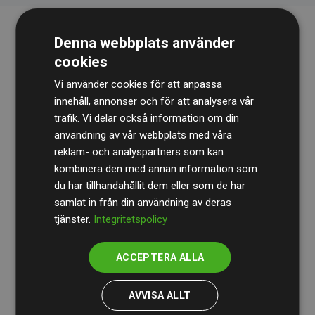
Denna webbplats använder
cookies
Vi använder cookies för att anpassa
innehåll, annonser och för att analysera vår
trafik. Vi delar också information om din
Revisionsbyrån
BDO
granskar kontinuerligt våra
användning av vår webbplats med våra
reklam- och analyspartners som kan
beräkningar och vår metod för att säkerställa
kombinera den med annan information som
transparens och tillförlitlighet.
du har tillhandahållit dem eller som de har
Deras granskning visar att våra investeringar i
samlat in från din användning av deras
tjänster.
Integritetspolicy
klimatprojekt i genomsnitt kompenserar för
200 % av
de beräknade CO₂-utsläppen
från
ACCEPTERA ALLA
medlemswebbplatser – ett tydligt bevis på att vårt
arbetssätt ger mätbar klimatnytta.
AVVISA ALLT