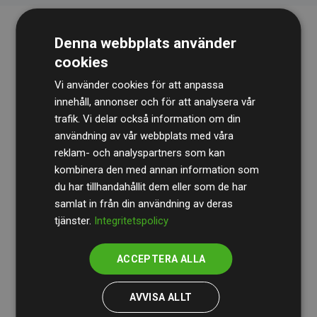
Denna webbplats använder
cookies
Vi använder cookies för att anpassa
innehåll, annonser och för att analysera vår
trafik. Vi delar också information om din
Revisionsbyrån
BDO
granskar kontinuerligt våra
användning av vår webbplats med våra
reklam- och analyspartners som kan
beräkningar och vår metod för att säkerställa
kombinera den med annan information som
transparens och tillförlitlighet.
du har tillhandahållit dem eller som de har
Deras granskning visar att våra investeringar i
samlat in från din användning av deras
tjänster.
Integritetspolicy
klimatprojekt i genomsnitt kompenserar för
200 % av
de beräknade CO₂-utsläppen
från
ACCEPTERA ALLA
medlemswebbplatser – ett tydligt bevis på att vårt
arbetssätt ger mätbar klimatnytta.
AVVISA ALLT