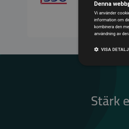
Denna webbp
kompenserar för
200 % 
Vi använder cookie
medlemswebbplatser – ett
information om di
klimatnytta.
kombinera den med 
användning av dera
VISA DETAL
Stärk 