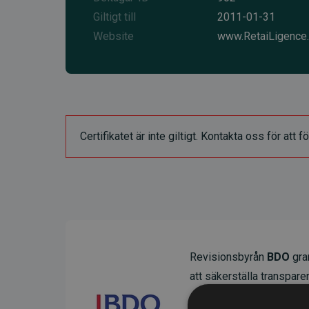
Giltigt till
2011-01-31
Website
www.RetaiLigence
Certifikatet är inte giltigt. Kontakta oss för at
Revisionsbyrån
BDO
gran
att säkerställa transparens
Deras granskning visar at