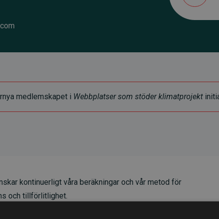
.com
t förnya medlemskapet i
Webbplatser som stöder klimatprojekt
initi
skar kontinuerligt våra beräkningar och vår metod för
 och tillförlitlighet.
t våra investeringar i klimatprojekt i genomsnitt