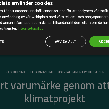
lats använder cookies
av de beräknade CO₂-utsläppen
från
s för att anpassa innehåll, annonser och för att analysera vår trafik.
 tydligt bevis på att vårt arbetssätt ger mätbar
n användning av vår webbplats med våra reklam- och analyspartner
annan information som du har tillhandahållit dem eller som de har 
s tjänster.
Integritetspolicy
JER
AVVISA ALLT
ACCE
GÖR SKILLNAD – TILLSAMMANS MED TUSENTALS ANDRA WEBBPLATSER
ert varumärke genom att
klimatprojekt