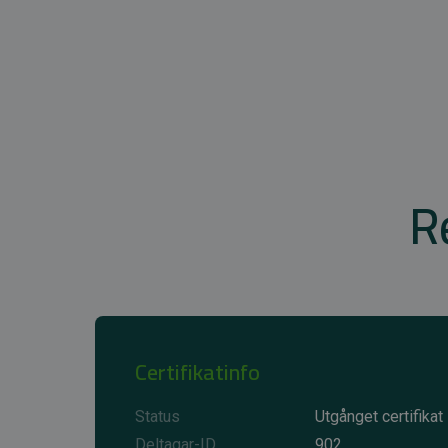
R
Certifikatinfo
Status
Utgånget certifikat
Deltagar-ID
902