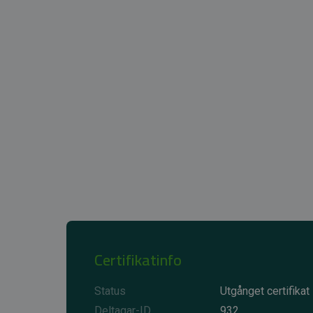
Certifikatinfo
Status
Utgånget certifikat
Deltagar-ID
932