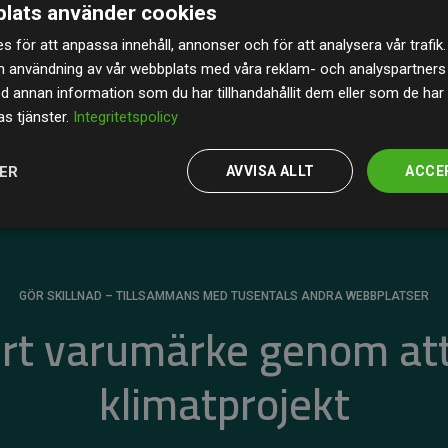
lats använder cookies
av de beräknade CO₂-utsläppen
från
s för att anpassa innehåll, annonser och för att analysera vår trafik.
 tydligt bevis på att vårt arbetssätt ger mätbar
n användning av vår webbplats med våra reklam- och analyspartner
annan information som du har tillhandahållit dem eller som de har 
s tjänster.
Integritetspolicy
JER
AVVISA ALLT
ACCE
GÖR SKILLNAD – TILLSAMMANS MED TUSENTALS ANDRA WEBBPLATSER
ert varumärke genom att
klimatprojekt