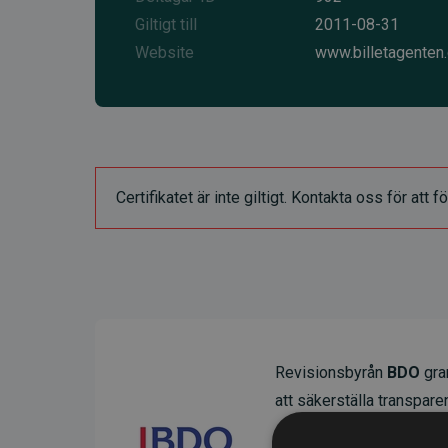
Giltigt till
2011-08-31
Website
www.billetagenten
Certifikatet är inte giltigt. Kontakta oss för at
Revisionsbyrån
BDO
gran
att säkerställa transparens
Deras granskning visar at