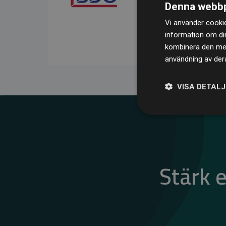
Denna webbp
kompenserar för
200 % 
Vi använder cookie
medlemswebbplatser – ett
information om di
klimatnytta.
kombinera den med 
användning av dera
VISA DETAL
Stärk 