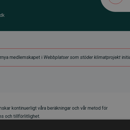
.dk
t förnya medlemskapet i
Webbplatser som stöder klimatprojekt
initi
skar kontinuerligt våra beräkningar och vår metod för
 och tillförlitlighet.
t våra investeringar i klimatprojekt i genomsnitt