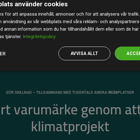
lats använder cookies
av de beräknade CO₂-utsläppen
från
s för att anpassa innehåll, annonser och för att analysera vår trafik.
 tydligt bevis på att vårt arbetssätt ger mätbar
n användning av vår webbplats med våra reklam- och analyspartner
annan information som du har tillhandahållit dem eller som de har 
s tjänster.
Integritetspolicy
JER
AVVISA ALLT
ACCE
GÖR SKILLNAD – TILLSAMMANS MED TUSENTALS ANDRA WEBBPLATSER
ert varumärke genom att
klimatprojekt