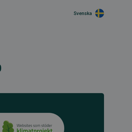
Svenska
o