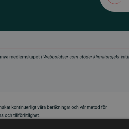
t förnya medlemskapet i
Webbplatser som stöder klimatprojekt
initi
skar kontinuerligt våra beräkningar och vår metod för
 och tillförlitlighet.
t våra investeringar i klimatprojekt i genomsnitt