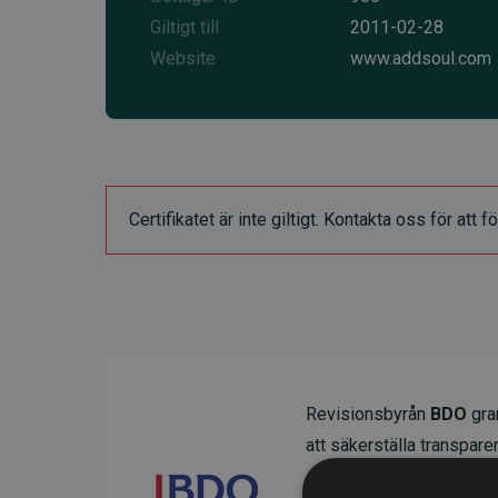
Giltigt till
2011-02-28
Website
www.addsoul.com
Certifikatet är inte giltigt. Kontakta oss för at
Revisionsbyrån
BDO
gran
att säkerställa transparens
Deras granskning visar at