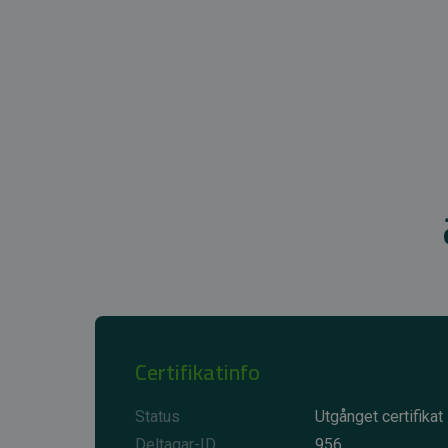
Certifikatinfo
Status
Utgånget certifikat
Deltagar-ID
956