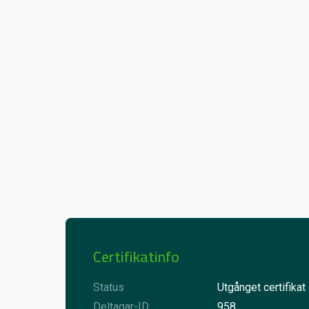
Certifikatinfo
Status
Utgånget certifikat
Deltagar-ID
958