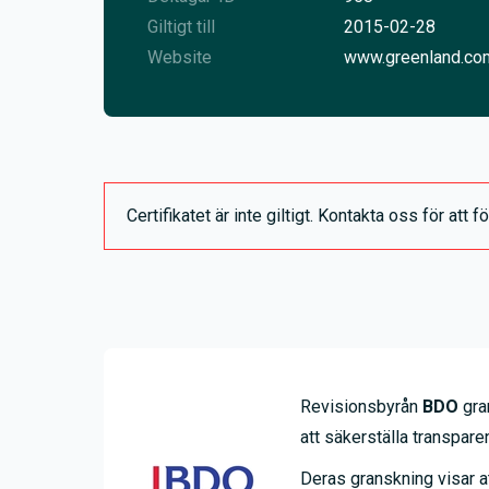
Giltigt till
2015-02-28
Website
www.greenland.co
Certifikatet är inte giltigt. Kontakta oss för at
Revisionsbyrån
BDO
gran
att säkerställa transparens
Deras granskning visar at