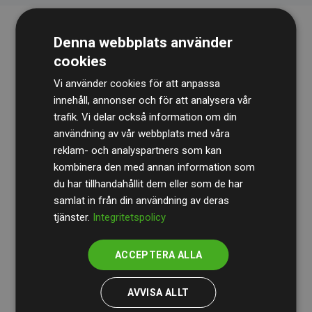
Denna webbplats använder
cookies
Vi använder cookies för att anpassa
innehåll, annonser och för att analysera vår
trafik. Vi delar också information om din
Revisionsbyrån
BDO
granskar kontinuerligt våra
användning av vår webbplats med våra
reklam- och analyspartners som kan
beräkningar och vår metod för att säkerställa
kombinera den med annan information som
transparens och tillförlitlighet.
du har tillhandahållit dem eller som de har
Deras granskning visar att våra investeringar i
samlat in från din användning av deras
tjänster.
Integritetspolicy
klimatprojekt i genomsnitt kompenserar för
200 % av
de beräknade CO₂-utsläppen
från
ACCEPTERA ALLA
medlemswebbplatser – ett tydligt bevis på att vårt
arbetssätt ger mätbar klimatnytta.
AVVISA ALLT