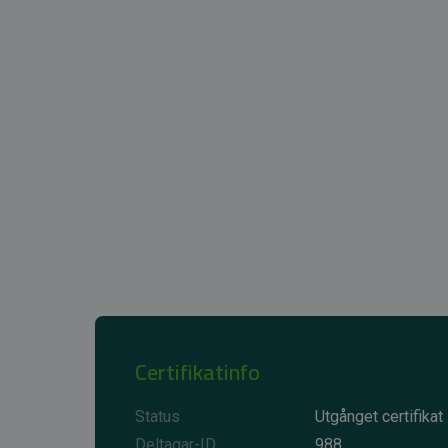
Certifikatinfo
Status
Utgånget certifikat
Deltagar-ID
988