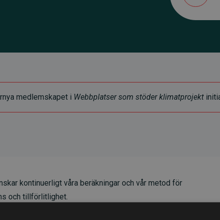
t förnya medlemskapet i
Webbplatser som stöder klimatprojekt
initi
skar kontinuerligt våra beräkningar och vår metod för
 och tillförlitlighet.
t våra investeringar i klimatprojekt i genomsnitt