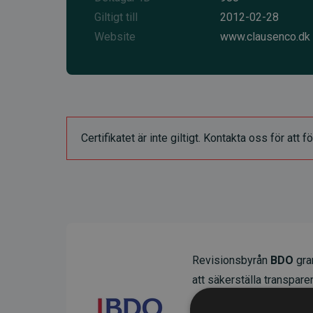
Giltigt till
2012-02-28
Website
www.clausenco.dk
Certifikatet är inte giltigt. Kontakta oss för at
Revisionsbyrån
BDO
gran
att säkerställa transparens
Deras granskning visar at