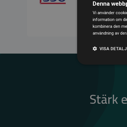
Denna webbp
kompenserar för
200 % 
Vi använder cookie
medlemswebbplatser – ett
information om di
klimatnytta.
kombinera den med 
användning av dera
VISA DETAL
Stärk 