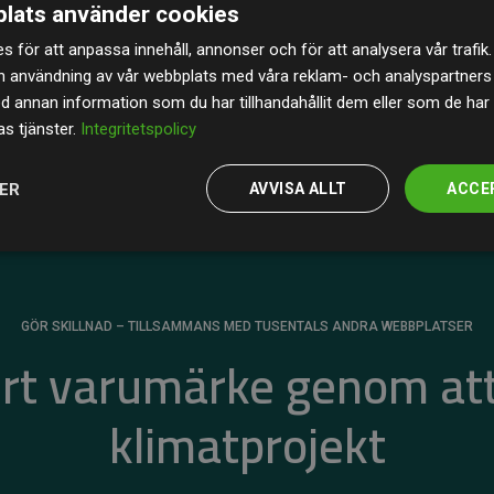
lats använder cookies
av de beräknade CO₂-utsläppen
från
s för att anpassa innehåll, annonser och för att analysera vår trafik.
 tydligt bevis på att vårt arbetssätt ger mätbar
n användning av vår webbplats med våra reklam- och analyspartner
annan information som du har tillhandahållit dem eller som de har 
s tjänster.
Integritetspolicy
JER
AVVISA ALLT
ACCE
GÖR SKILLNAD – TILLSAMMANS MED TUSENTALS ANDRA WEBBPLATSER
ert varumärke genom att
klimatprojekt